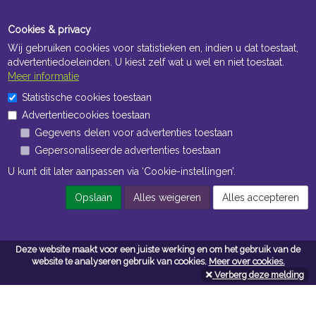
Cookies & privacy
Wij gebruiken cookies voor statistieken en, indien u dat toestaat,
advertentiedoeleinden. U kiest zelf wat u wel en niet toestaat.
Meer informatie
Statistische cookies toestaan
Openingstijden Kantoor
Advertentiecookies toestaan
ma t/m vr 8:30 uur tot 17:00 uur
Gegevens delen voor advertenties toestaan
Gepersonaliseerde advertenties toestaan
Openingstijden Magazijn
U kunt dit later aanpassen via ‘Cookie-instellingen’.
ma t/m vr 7:00 uur tot 16:30 uur
Opslaan
Alles weigeren
Alles accepteren
Navigatie
Deze website maakt voor een juiste werking en om het gebruik van de
website te analyseren gebruik van cookies.
Meer over cookies.
Algemene voorwaarden
Verberg deze melding
Privacy
Cookiebeleid