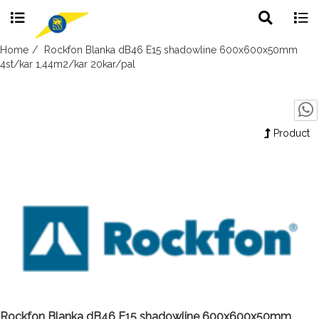
Toggle
Togg
search
navig
Skip
Home
Rockfon Blanka dB46 E15 shadowline 600x600x50mm
to
4st/kar 1,44m2/kar 20kar/pal
content
Product
Rockfon Blanka dB46 E15 shadowline 600x600x50mm