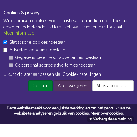
Cookies & privacy
Wij gebruiken cookies voor statistieken en, indien u dat toestaat,
advertentiedoeleinden. U kiest zelf wat u wel en niet toestaat.
Meer informatie
Statistische cookies toestaan
Openingstijden Kantoor
Advertentiecookies toestaan
ma t/m vr 8:30 uur tot 17:00 uur
Gegevens delen voor advertenties toestaan
Gepersonaliseerde advertenties toestaan
Openingstijden Magazijn
U kunt dit later aanpassen via ‘Cookie-instellingen’.
ma t/m vr 7:00 uur tot 16:30 uur
Opslaan
Alles weigeren
Alles accepteren
Navigatie
Deze website maakt voor een juiste werking en om het gebruik van de
website te analyseren gebruik van cookies.
Meer over cookies.
Algemene voorwaarden
Verberg deze melding
Privacy
Cookiebeleid