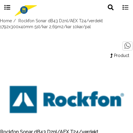
Toggle
Togg
search
navig
Skip
Home
Rockfon Sonar dB43 Dznl/AEX T24/verdekt
to
1792x300x40mm 5st/kar 2,69m2/kar 10kar/pal
content
Product
Rockfon Sonar dB43 Dznl/AEX T24/verdekt