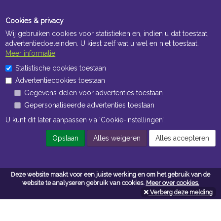
Cookies & privacy
Wij gebruiken cookies voor statistieken en, indien u dat toestaat,
advertentiedoeleinden. U kiest zelf wat u wel en niet toestaat.
Meer informatie
Statistische cookies toestaan
Openingstijden Kantoor
Advertentiecookies toestaan
ma t/m vr 8:30 uur tot 17:00 uur
Gegevens delen voor advertenties toestaan
Gepersonaliseerde advertenties toestaan
Openingstijden Magazijn
U kunt dit later aanpassen via ‘Cookie-instellingen’.
ma t/m vr 7:00 uur tot 16:30 uur
Opslaan
Alles weigeren
Alles accepteren
Navigatie
Deze website maakt voor een juiste werking en om het gebruik van de
website te analyseren gebruik van cookies.
Meer over cookies.
Algemene voorwaarden
Verberg deze melding
Privacy
Cookiebeleid