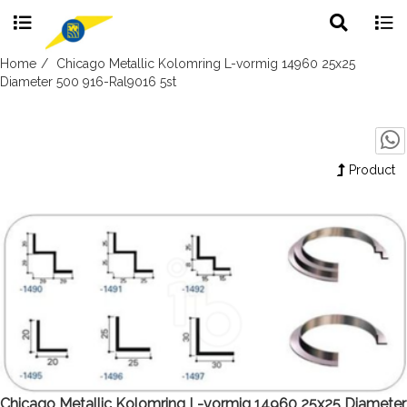
Toggle
Togg
search
navig
Skip
Home
Chicago Metallic Kolomring L-vormig 14960 25x25
to
Diameter 500 916-Ral9016 5st
content
Product
Chicago Metallic Kolomring L-vormig 14960 25x25 Diameter