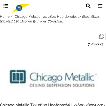
Toggle
Togg
search
navig
Skip
Home
Chicago Metallic T24 2800 Hoofdprofiel L=3600 38x24
to
901-Ral9010 15st/kar 54lm/kar 70kar/pal
content
Product
Chicago Metallic T24 2800 Hoofdprofiel L=3600 38x24 901-