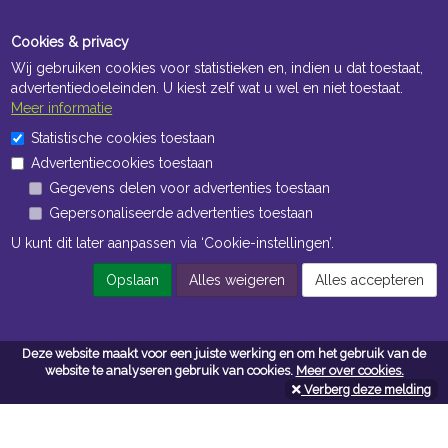
Cookies & privacy
Wij gebruiken cookies voor statistieken en, indien u dat toestaat,
advertentiedoeleinden. U kiest zelf wat u wel en niet toestaat.
Meer informatie
Statistische cookies toestaan
Openingstijden Kantoor
Advertentiecookies toestaan
ma t/m vr 8:30 uur tot 17:00 uur
Gegevens delen voor advertenties toestaan
Gepersonaliseerde advertenties toestaan
Openingstijden Magazijn
U kunt dit later aanpassen via ‘Cookie-instellingen’.
ma t/m vr 7:00 uur tot 16:30 uur
Opslaan
Alles weigeren
Alles accepteren
Navigatie
Deze website maakt voor een juiste werking en om het gebruik van de
website te analyseren gebruik van cookies.
Meer over cookies.
Algemene voorwaarden
Verberg deze melding
Privacy
Cookiebeleid