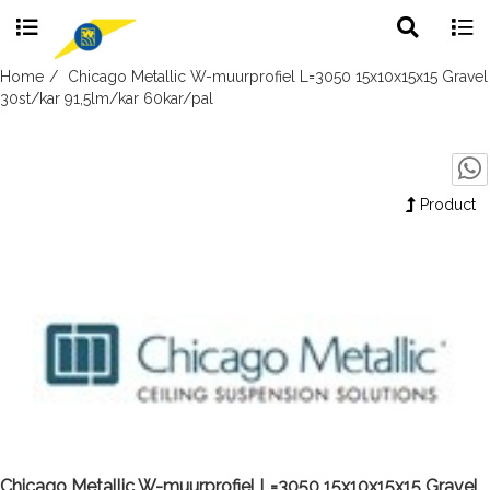
Toggle
Togg
search
navig
Skip
Home
Chicago Metallic W-muurprofiel L=3050 15x10x15x15 Gravel
to
30st/kar 91,5lm/kar 60kar/pal
content
Product
Chicago Metallic W-muurprofiel L=3050 15x10x15x15 Gravel