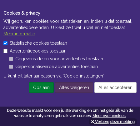
Cookies & privacy
Wij gebruiken cookies voor statistieken en, indien u dat toestaat,
advertentiedoeleinden. U kiest zelf wat u wel en niet toestaat.
Meer informatie
Statistische cookies toestaan
Openingstijden Kantoor
Advertentiecookies toestaan
ma t/m vr 8:30 uur tot 17:00 uur
Gegevens delen voor advertenties toestaan
Gepersonaliseerde advertenties toestaan
Openingstijden Magazijn
U kunt dit later aanpassen via ‘Cookie-instellingen’.
ma t/m vr 7:00 uur tot 16:30 uur
Opslaan
Alles weigeren
Alles accepteren
Navigatie
Deze website maakt voor een juiste werking en om het gebruik van de
website te analyseren gebruik van cookies.
Meer over cookies.
Algemene voorwaarden
Verberg deze melding
Privacy
Cookiebeleid