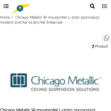
Toggle
Togg
search
navig
Skip
Home
Chicago Metallic W-muurprofiel L=3050 15x10x15x15
to
mustard 30st/kar 91,5lm/kar 60kar/pal
content
Product
Chicago Metallic W-muurprofiel L=3050 15x10x15x15