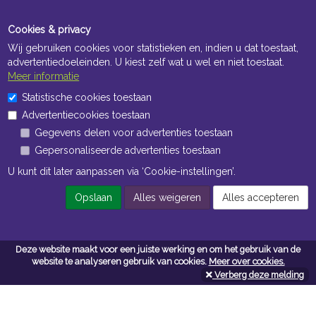
Cookies & privacy
Wij gebruiken cookies voor statistieken en, indien u dat toestaat,
advertentiedoeleinden. U kiest zelf wat u wel en niet toestaat.
Meer informatie
Statistische cookies toestaan
Openingstijden Kantoor
Advertentiecookies toestaan
ma t/m vr 8:30 uur tot 17:00 uur
Gegevens delen voor advertenties toestaan
Gepersonaliseerde advertenties toestaan
Openingstijden Magazijn
U kunt dit later aanpassen via ‘Cookie-instellingen’.
ma t/m vr 7:00 uur tot 16:30 uur
Opslaan
Alles weigeren
Alles accepteren
Navigatie
Deze website maakt voor een juiste werking en om het gebruik van de
website te analyseren gebruik van cookies.
Meer over cookies.
Algemene voorwaarden
Verberg deze melding
Privacy
Cookiebeleid