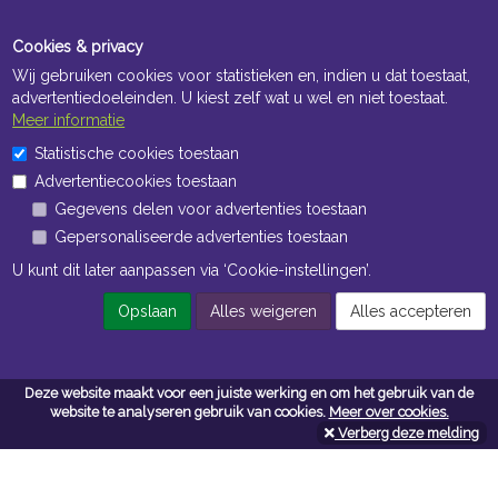
Cookies & privacy
Wij gebruiken cookies voor statistieken en, indien u dat toestaat,
advertentiedoeleinden. U kiest zelf wat u wel en niet toestaat.
Meer informatie
Statistische cookies toestaan
Openingstijden Kantoor
Advertentiecookies toestaan
ma t/m vr 8:30 uur tot 17:00 uur
Gegevens delen voor advertenties toestaan
Gepersonaliseerde advertenties toestaan
Openingstijden Magazijn
U kunt dit later aanpassen via ‘Cookie-instellingen’.
ma t/m vr 7:00 uur tot 16:30 uur
Opslaan
Alles weigeren
Alles accepteren
Navigatie
Deze website maakt voor een juiste werking en om het gebruik van de
website te analyseren gebruik van cookies.
Meer over cookies.
Algemene voorwaarden
Verberg deze melding
Privacy
Cookiebeleid