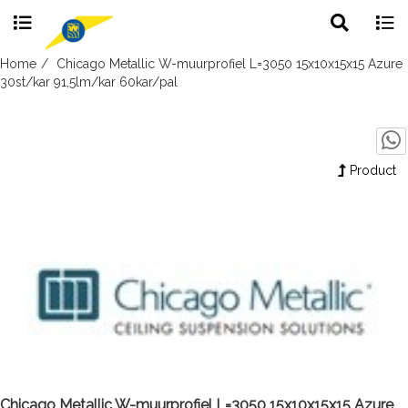
Toggle
Togg
search
navig
Skip
Home
Chicago Metallic W-muurprofiel L=3050 15x10x15x15 Azure
to
30st/kar 91,5lm/kar 60kar/pal
content
Product
Chicago Metallic W-muurprofiel L=3050 15x10x15x15 Azure