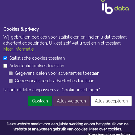
Cookies & privacy
Wij gebruiken cookies voor statistieken en, indien u dat toestaat,
advertentiedoeleinden. U kiest zelf wat u wel en niet toestaat.
Meer informatie
Openingstijden Kantoor
Statistische cookies toestaan
Advertentiecookies toestaan
ma t/m vr 8:30 uur tot 17:00 uur
Gegevens delen voor advertenties toestaan
Gepersonaliseerde advertenties toestaan
Openingstijden Magazijn
U kunt dit later aanpassen via ‘Cookie-instellingen’.
ma t/m vr 7:00 uur tot 16:30 uur
Opslaan
Alles weigeren
Alles accepteren
Navigatie
Deze website maakt voor een juiste werking en om het gebruik van de
Algemene voorwaarden
website te analyseren gebruik van cookies.
Meer over cookies.
Verberg deze melding