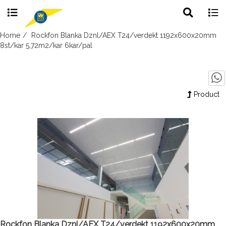
Toggle
Togg
search
navig
Skip
Home
Rockfon Blanka Dznl/AEX T24/verdekt 1192x600x20mm
to
8st/kar 5,72m2/kar 6kar/pal
content
Product
Rockfon Blanka Dznl/AEX T24/verdekt 1192x600x20mm