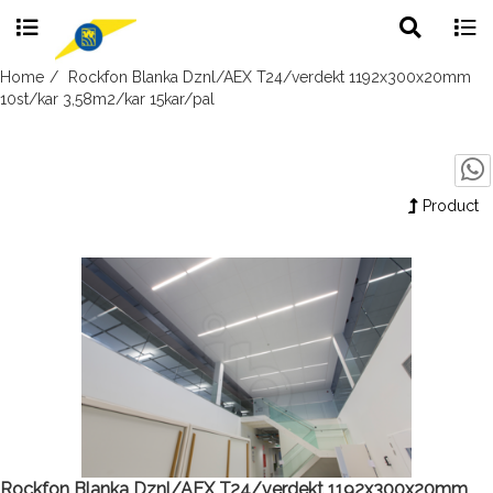
Toggle
Togg
search
navig
Skip
Home
Rockfon Blanka Dznl/AEX T24/verdekt 1192x300x20mm
to
10st/kar 3,58m2/kar 15kar/pal
content
Product
Rockfon Blanka Dznl/AEX T24/verdekt 1192x300x20mm