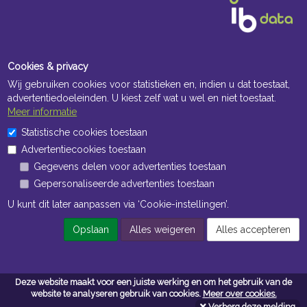
Cookies & privacy
Wij gebruiken cookies voor statistieken en, indien u dat toestaat,
advertentiedoeleinden. U kiest zelf wat u wel en niet toestaat.
Meer informatie
Openingstijden Kantoor
Statistische cookies toestaan
Advertentiecookies toestaan
ma t/m vr 8:30 uur tot 17:00 uur
Gegevens delen voor advertenties toestaan
Gepersonaliseerde advertenties toestaan
Openingstijden Magazijn
U kunt dit later aanpassen via ‘Cookie-instellingen’.
ma t/m vr 7:00 uur tot 16:30 uur
Opslaan
Alles weigeren
Alles accepteren
Navigatie
Deze website maakt voor een juiste werking en om het gebruik van de
Algemene voorwaarden
website te analyseren gebruik van cookies.
Meer over cookies.
Verberg deze melding