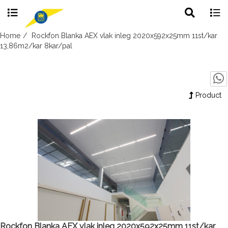
Toggle
Togg
search
navig
Skip
Home
Rockfon Blanka AEX vlak inleg 2020x592x25mm 11st/kar
to
13,86m2/kar 8kar/pal
content
Product
Rockfon Blanka AEX vlak inleg 2020x592x25mm 11st/kar