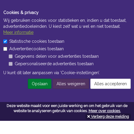
Cookies & privacy
Wij gebruiken cookies voor statistieken en, indien u dat toestaat,
advertentiedoeleinden. U kiest zelf wat u wel en niet toestaat.
Meer informatie
Statistische cookies toestaan
Openingstijden Kantoor
Advertentiecookies toestaan
ma t/m vr 8:30 uur tot 17:00 uur
Gegevens delen voor advertenties toestaan
Gepersonaliseerde advertenties toestaan
Openingstijden Magazijn
U kunt dit later aanpassen via ‘Cookie-instellingen’.
ma t/m vr 7:00 uur tot 16:30 uur
Opslaan
Alles weigeren
Alles accepteren
Navigatie
Deze website maakt voor een juiste werking en om het gebruik van de
website te analyseren gebruik van cookies.
Meer over cookies.
Algemene voorwaarden
Verberg deze melding
Privacy
Cookiebeleid