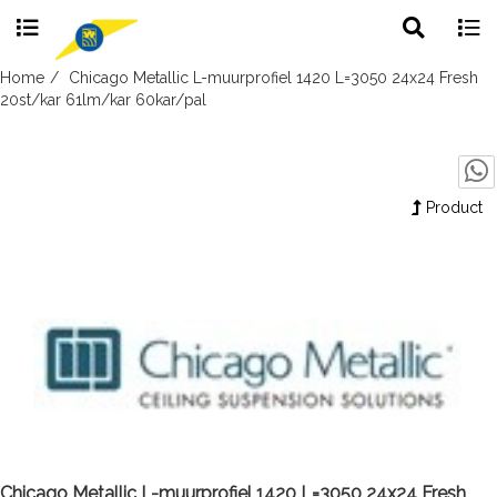
Toggle
Togg
search
navig
Skip
Home
Chicago Metallic L-muurprofiel 1420 L=3050 24x24 Fresh
to
20st/kar 61lm/kar 60kar/pal
content
Product
Chicago Metallic L-muurprofiel 1420 L=3050 24x24 Fresh