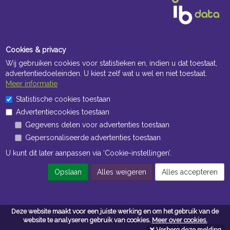
Cookies & privacy
Wij gebruiken cookies voor statistieken en, indien u dat toestaat,
advertentiedoeleinden. U kiest zelf wat u wel en niet toestaat.
Meer informatie
Openingstijden Kantoor
Statistische cookies toestaan
Advertentiecookies toestaan
ma t/m vr 8:30 uur tot 17:00 uur
Gegevens delen voor advertenties toestaan
Gepersonaliseerde advertenties toestaan
Openingstijden Magazijn
U kunt dit later aanpassen via ‘Cookie-instellingen’.
ma t/m vr 7:00 uur tot 16:30 uur
Opslaan
Alles weigeren
Alles accepteren
Navigatie
Deze website maakt voor een juiste werking en om het gebruik van de
Algemene voorwaarden
website te analyseren gebruik van cookies.
Meer over cookies.
Verberg deze melding