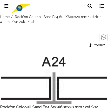
Toggle
Togg
search
navig
Skip
Home
Rockfon Color-all Sand E24 600X600x20 mm 12st/kar
to
4,32m2/kar 20kar/pal
content
Product
Rockfon Color-all Sand E24 600X600x20 mm 12st/kar