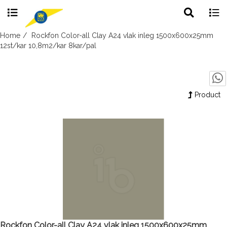
Toggle
Togg
search
navig
Skip
Home
Rockfon Color-all Clay A24 vlak inleg 1500x600x25mm
to
12st/kar 10,8m2/kar 8kar/pal
content
Product
Rockfon Color-all Clay A24 vlak inleg 1500x600x25mm