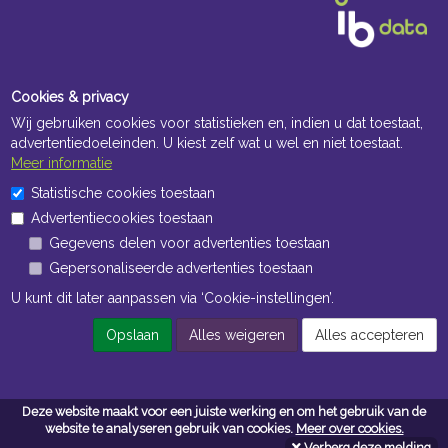
Cookies & privacy
Wij gebruiken cookies voor statistieken en, indien u dat toestaat,
advertentiedoeleinden. U kiest zelf wat u wel en niet toestaat.
Meer informatie
Openingstijden Kantoor
Statistische cookies toestaan
Advertentiecookies toestaan
ma t/m vr 8:30 uur tot 17:00 uur
Gegevens delen voor advertenties toestaan
Gepersonaliseerde advertenties toestaan
Openingstijden Magazijn
U kunt dit later aanpassen via ‘Cookie-instellingen’.
ma t/m vr 7:00 uur tot 16:30 uur
Opslaan
Alles weigeren
Alles accepteren
Navigatie
Deze website maakt voor een juiste werking en om het gebruik van de
Algemene voorwaarden
website te analyseren gebruik van cookies.
Meer over cookies.
Verberg deze melding