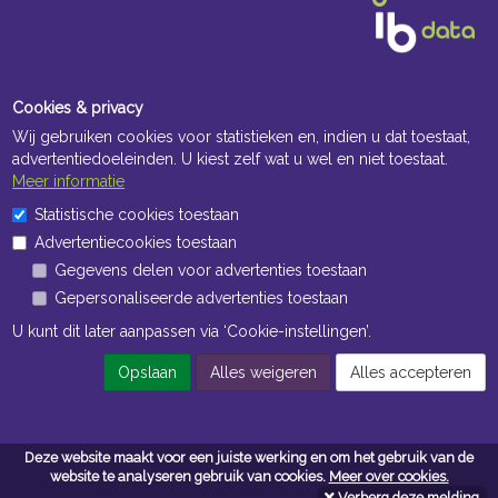
Cookies & privacy
Wij gebruiken cookies voor statistieken en, indien u dat toestaat,
advertentiedoeleinden. U kiest zelf wat u wel en niet toestaat.
Meer informatie
Openingstijden Kantoor
Statistische cookies toestaan
Advertentiecookies toestaan
ma t/m vr 8:30 uur tot 17:00 uur
Gegevens delen voor advertenties toestaan
Gepersonaliseerde advertenties toestaan
Openingstijden Magazijn
U kunt dit later aanpassen via ‘Cookie-instellingen’.
ma t/m vr 7:00 uur tot 16:30 uur
Opslaan
Alles weigeren
Alles accepteren
Navigatie
Deze website maakt voor een juiste werking en om het gebruik van de
Algemene voorwaarden
website te analyseren gebruik van cookies.
Meer over cookies.
Verberg deze melding