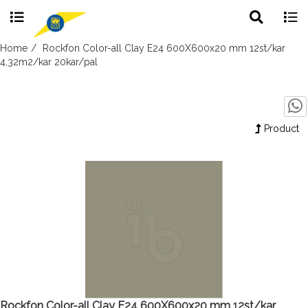
Toggle
Togg
search
navig
Skip
Home
Rockfon Color-all Clay E24 600X600x20 mm 12st/kar
to
4,32m2/kar 20kar/pal
content
Product
Rockfon Color-all Clay E24 600X600x20 mm 12st/kar