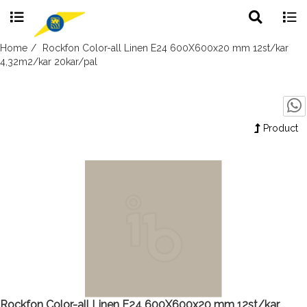
Toggle
Togg
search
navig
Skip
Home
Rockfon Color-all Linen E24 600X600x20 mm 12st/kar
to
4,32m2/kar 20kar/pal
content
Product
Rockfon Color-all Linen E24 600X600x20 mm 12st/kar