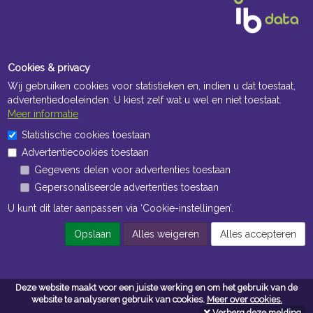
Cookies & privacy
Wij gebruiken cookies voor statistieken en, indien u dat toestaat,
advertentiedoeleinden. U kiest zelf wat u wel en niet toestaat.
Meer informatie
Openingstijden Kantoor
Statistische cookies toestaan
Advertentiecookies toestaan
ma t/m vr 8:30 uur tot 17:00 uur
Gegevens delen voor advertenties toestaan
Gepersonaliseerde advertenties toestaan
Openingstijden Magazijn
U kunt dit later aanpassen via ‘Cookie-instellingen’.
ma t/m vr 7:00 uur tot 16:30 uur
Opslaan
Alles weigeren
Alles accepteren
Navigatie
Deze website maakt voor een juiste werking en om het gebruik van de
Algemene voorwaarden
website te analyseren gebruik van cookies.
Meer over cookies.
Verberg deze melding