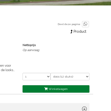
Deel deze pagina:
Product
Nettoprijs
Op aanvraag
de thema's
t voor
lasse A),
Winkelwagen
 100% RV
e kleuren
leuren
t