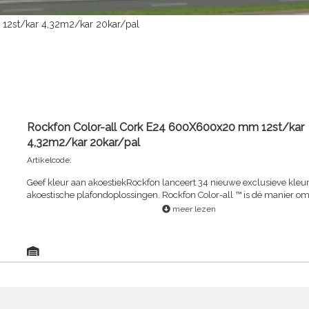
12st/kar 4,32m2/kar 20kar/pal
Rockfon Color-all Cork E24 600X600x20 mm 12st/kar
4,32m2/kar 20kar/pal
Artikelcode:
Geef kleur aan akoestiekRockfon lanceert 34 nieuwe exclusieve kleuren voor
akoestische plafondoplossingen. Rockfon Color-all ™ is dé manier om de looks,
dynamiek en perspectieven van plafonds te versterken.6 inspireren
meer lezen
voor praktische kleurtips, een visuele impact en een optimaal comfor
ogen en oren.Het nieuwe Rockfon Color-all ™ assortiment biedt al het goede
van Rockfon plafonds: lange levensduur, hoogste geluidsabsorptie (K
best-in-class brandreactie (A1 en A2-s1,d0), vochtbestendigheid tot
en 100% recycleerbaar.ROCKFON Color-all® bestaat uit 34 exclusiev
onderverdeeld in zes thema's, waarbij het mat-glans oppervlak de k
goed tot hun recht laat komen , Verkrijgbaar in diverse afmetingen en
kantafwerkingen (zichtbaar profielsysteem alsook verdiept en verdek