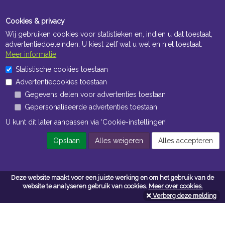
Cookies & privacy
Wij gebruiken cookies voor statistieken en, indien u dat toestaat,
advertentiedoeleinden. U kiest zelf wat u wel en niet toestaat.
Meer informatie
Statistische cookies toestaan
Openingstijden Kantoor
Advertentiecookies toestaan
ma t/m vr 8:30 uur tot 17:00 uur
Gegevens delen voor advertenties toestaan
Gepersonaliseerde advertenties toestaan
Openingstijden Magazijn
U kunt dit later aanpassen via ‘Cookie-instellingen’.
ma t/m vr 7:00 uur tot 16:30 uur
Opslaan
Alles weigeren
Alles accepteren
Navigatie
Deze website maakt voor een juiste werking en om het gebruik van de
website te analyseren gebruik van cookies.
Meer over cookies.
Algemene voorwaarden
Verberg deze melding
Privacy
Cookiebeleid