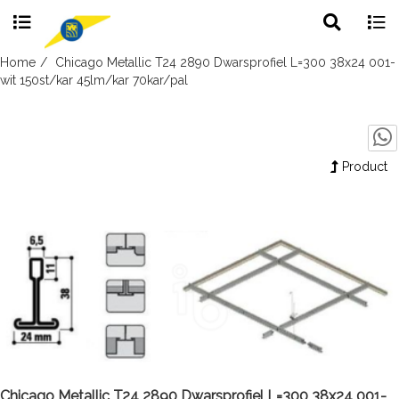
Toggle
Togg
search
navig
Skip
Home
Chicago Metallic T24 2890 Dwarsprofiel L=300 38x24 001-
to
wit 150st/kar 45lm/kar 70kar/pal
content
Product
Chicago Metallic T24 2890 Dwarsprofiel L=300 38x24 001-