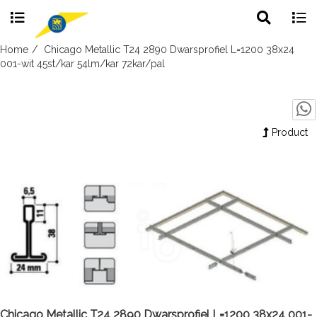
Toggle
Togg
search
navig
Skip
Home
Chicago Metallic T24 2890 Dwarsprofiel L=1200 38x24
to
001-wit 45st/kar 54lm/kar 72kar/pal
content
Product
Chicago Metallic T24 2890 Dwarsprofiel L=1200 38x24 001-