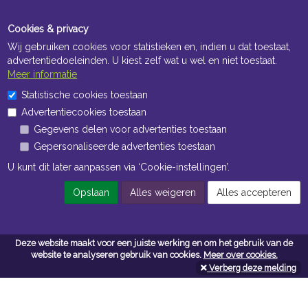
Cookies & privacy
Wij gebruiken cookies voor statistieken en, indien u dat toestaat,
advertentiedoeleinden. U kiest zelf wat u wel en niet toestaat.
Meer informatie
Statistische cookies toestaan
Openingstijden Kantoor
Advertentiecookies toestaan
ma t/m vr 8:30 uur tot 17:00 uur
Gegevens delen voor advertenties toestaan
Gepersonaliseerde advertenties toestaan
Openingstijden Magazijn
U kunt dit later aanpassen via ‘Cookie-instellingen’.
ma t/m vr 7:00 uur tot 16:30 uur
Opslaan
Alles weigeren
Alles accepteren
Navigatie
Deze website maakt voor een juiste werking en om het gebruik van de
website te analyseren gebruik van cookies.
Meer over cookies.
Algemene voorwaarden
Verberg deze melding
Privacy
Cookiebeleid