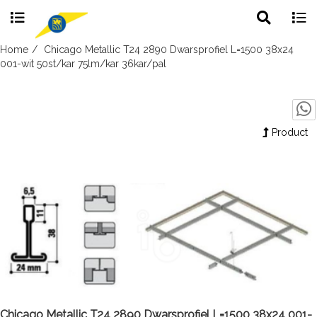
Toggle
Togg
search
navig
Skip
Home
Chicago Metallic T24 2890 Dwarsprofiel L=1500 38x24
to
001-wit 50st/kar 75lm/kar 36kar/pal
content
Product
Chicago Metallic T24 2890 Dwarsprofiel L=1500 38x24 001-