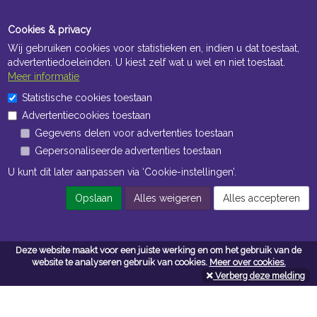
Cookies & privacy
Wij gebruiken cookies voor statistieken en, indien u dat toestaat,
advertentiedoeleinden. U kiest zelf wat u wel en niet toestaat.
Meer informatie
Statistische cookies toestaan
Openingstijden Kantoor
Advertentiecookies toestaan
ma t/m vr 8:30 uur tot 17:00 uur
Gegevens delen voor advertenties toestaan
Gepersonaliseerde advertenties toestaan
Openingstijden Magazijn
U kunt dit later aanpassen via ‘Cookie-instellingen’.
ma t/m vr 7:00 uur tot 16:30 uur
Opslaan
Alles weigeren
Alles accepteren
Navigatie
Deze website maakt voor een juiste werking en om het gebruik van de
website te analyseren gebruik van cookies.
Meer over cookies.
Algemene voorwaarden
Verberg deze melding
Privacy
Cookiebeleid