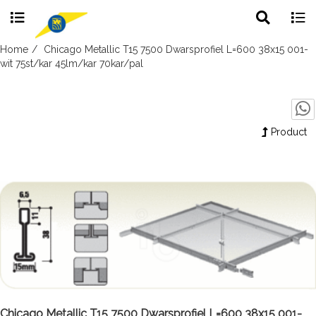
Toggle
Togg
search
navig
Skip
Home
Chicago Metallic T15 7500 Dwarsprofiel L=600 38x15 001-
to
wit 75st/kar 45lm/kar 70kar/pal
content
Product
Chicago Metallic T15 7500 Dwarsprofiel L=600 38x15 001-