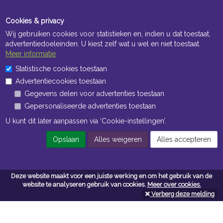
Cookies & privacy
Wij gebruiken cookies voor statistieken en, indien u dat toestaat,
advertentiedoeleinden. U kiest zelf wat u wel en niet toestaat.
Meer informatie
Statistische cookies toestaan
Openingstijden Kantoor
Advertentiecookies toestaan
ma t/m vr 8:30 uur tot 17:00 uur
Gegevens delen voor advertenties toestaan
Gepersonaliseerde advertenties toestaan
Openingstijden Magazijn
U kunt dit later aanpassen via ‘Cookie-instellingen’.
ma t/m vr 7:00 uur tot 16:30 uur
Opslaan
Alles weigeren
Alles accepteren
Navigatie
Deze website maakt voor een juiste werking en om het gebruik van de
website te analyseren gebruik van cookies.
Meer over cookies.
Algemene voorwaarden
Verberg deze melding
Privacy
Cookiebeleid