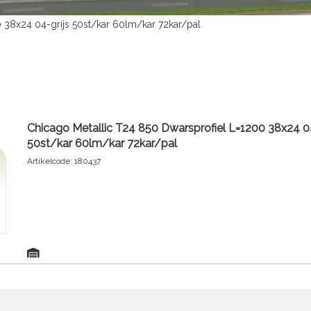
 38x24 04-grijs 50st/kar 60lm/kar 72kar/pal
Chicago Metallic T24 850 Dwarsprofiel L=1200 38x24 04
50st/kar 60lm/kar 72kar/pal
Artikelcode: 180437