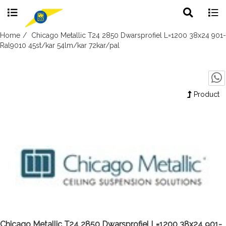
Toggle
Togg
search
navig
Skip
Home
Chicago Metallic T24 2850 Dwarsprofiel L=1200 38x24 901-
to
Ral9010 45st/kar 54lm/kar 72kar/pal
content
Product
Chicago Metallic T24 2850 Dwarsprofiel L=1200 38x24 901-