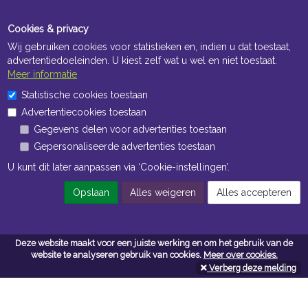
Cookies & privacy
Wij gebruiken cookies voor statistieken en, indien u dat toestaat,
advertentiedoeleinden. U kiest zelf wat u wel en niet toestaat.
Meer informatie
Statistische cookies toestaan
Openingstijden Kantoor
Advertentiecookies toestaan
ma t/m vr 8:30 uur tot 17:00 uur
Gegevens delen voor advertenties toestaan
Gepersonaliseerde advertenties toestaan
Openingstijden Magazijn
U kunt dit later aanpassen via ‘Cookie-instellingen’.
ma t/m vr 7:00 uur tot 16:30 uur
Opslaan
Alles weigeren
Alles accepteren
Navigatie
Deze website maakt voor een juiste werking en om het gebruik van de
website te analyseren gebruik van cookies.
Meer over cookies.
Algemene voorwaarden
Verberg deze melding
Privacy
Cookiebeleid