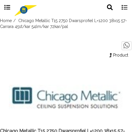
Toggle
Togg
search
navig
Skip
Home
Chicago Metallic T15 2750 Dwarsprofiel L=1200 38x15 57-
to
Carrara 45st/kar 54lm/kar 72kar/pal
content
Product
Chicago Metallic T15 2750 Dwarsprofiel L=1200 38x15 57-