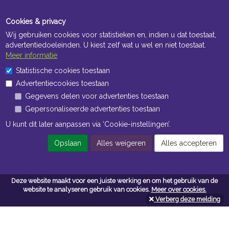
Cookies & privacy
Wij gebruiken cookies voor statistieken en, indien u dat toestaat,
advertentiedoeleinden. U kiest zelf wat u wel en niet toestaat.
Meer informatie
Statistische cookies toestaan
Openingstijden Kantoor
Advertentiecookies toestaan
ma t/m vr 8:30 uur tot 17:00 uur
Gegevens delen voor advertenties toestaan
Gepersonaliseerde advertenties toestaan
Openingstijden Magazijn
U kunt dit later aanpassen via ‘Cookie-instellingen’.
ma t/m vr 7:00 uur tot 16:30 uur
Opslaan
Alles weigeren
Alles accepteren
Navigatie
Deze website maakt voor een juiste werking en om het gebruik van de
website te analyseren gebruik van cookies.
Meer over cookies.
Algemene voorwaarden
Verberg deze melding
Privacy
Cookiebeleid