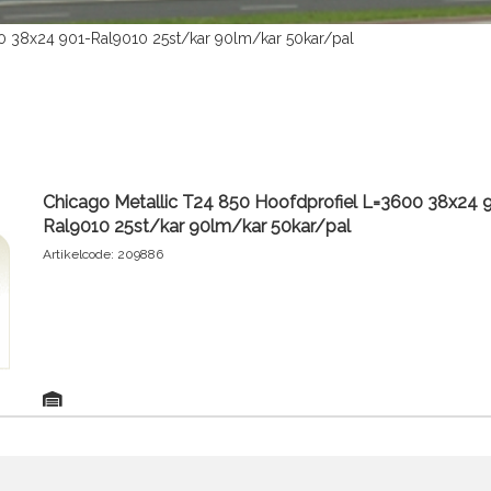
0 38x24 901-Ral9010 25st/kar 90lm/kar 50kar/pal
Chicago Metallic T24 850 Hoofdprofiel L=3600 38x24 
Ral9010 25st/kar 90lm/kar 50kar/pal
Artikelcode: 209886