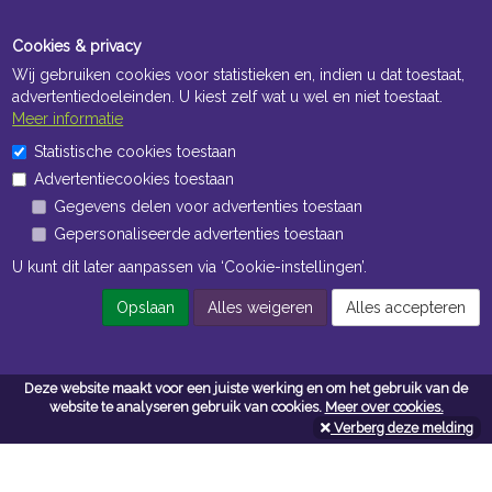
Cookies & privacy
Wij gebruiken cookies voor statistieken en, indien u dat toestaat,
advertentiedoeleinden. U kiest zelf wat u wel en niet toestaat.
Meer informatie
Statistische cookies toestaan
Openingstijden Kantoor
Advertentiecookies toestaan
ma t/m vr 8:30 uur tot 17:00 uur
Gegevens delen voor advertenties toestaan
Gepersonaliseerde advertenties toestaan
Openingstijden Magazijn
U kunt dit later aanpassen via ‘Cookie-instellingen’.
ma t/m vr 7:00 uur tot 16:30 uur
Opslaan
Alles weigeren
Alles accepteren
Navigatie
Deze website maakt voor een juiste werking en om het gebruik van de
website te analyseren gebruik van cookies.
Meer over cookies.
Algemene voorwaarden
Verberg deze melding
Privacy
Cookiebeleid