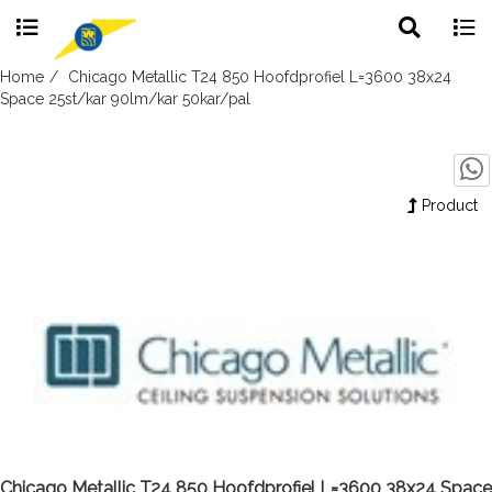
Toggle
Togg
search
navig
Skip
Home
Chicago Metallic T24 850 Hoofdprofiel L=3600 38x24
to
Space 25st/kar 90lm/kar 50kar/pal
content
Product
Chicago Metallic T24 850 Hoofdprofiel L=3600 38x24 Space