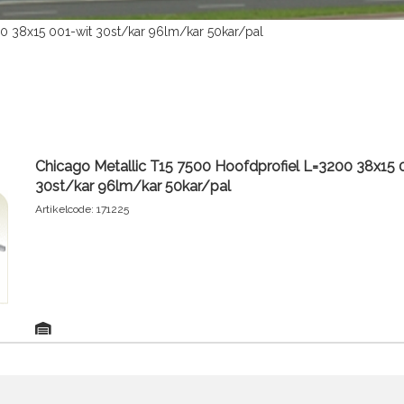
0 38x15 001-wit 30st/kar 96lm/kar 50kar/pal
Chicago Metallic T15 7500 Hoofdprofiel L=3200 38x15 
30st/kar 96lm/kar 50kar/pal
Artikelcode: 171225