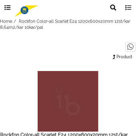
Toggle
Togg
search
navig
Skip
Home
Rockfon Color-all Scarlet E24 1200x600x20mm 12st/kar
to
8,64m2/kar 10kar/pal
content
Product
Rockfon Color-all Scarlet E24 1200x600x20mm 12st/kar