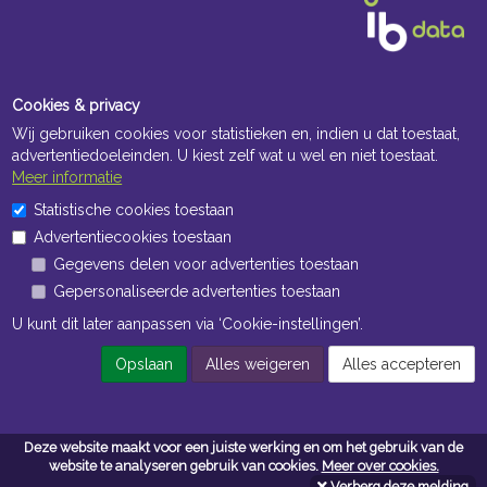
Cookies & privacy
Wij gebruiken cookies voor statistieken en, indien u dat toestaat,
advertentiedoeleinden. U kiest zelf wat u wel en niet toestaat.
Meer informatie
Openingstijden Kantoor
Statistische cookies toestaan
Advertentiecookies toestaan
ma t/m vr 8:30 uur tot 17:00 uur
Gegevens delen voor advertenties toestaan
Gepersonaliseerde advertenties toestaan
Openingstijden Magazijn
U kunt dit later aanpassen via ‘Cookie-instellingen’.
ma t/m vr 7:00 uur tot 16:30 uur
Opslaan
Alles weigeren
Alles accepteren
Navigatie
Deze website maakt voor een juiste werking en om het gebruik van de
Algemene voorwaarden
website te analyseren gebruik van cookies.
Meer over cookies.
Verberg deze melding