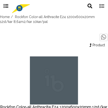
Toggle
Togg
search
navig
Skip
Home
Rockfon Color-all Anthracite E24 1200x600x20mm
to
12st/kar 8,64m2/kar 10kar/pal
content
Product
Rockfon Color-all Anthracite E24 1200x600x20mm 12st/kar