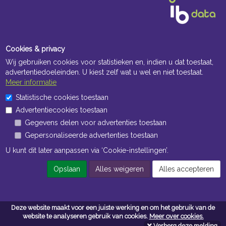
Cookies & privacy
Wij gebruiken cookies voor statistieken en, indien u dat toestaat,
advertentiedoeleinden. U kiest zelf wat u wel en niet toestaat.
Meer informatie
Openingstijden Kantoor
Statistische cookies toestaan
Advertentiecookies toestaan
ma t/m vr 8:30 uur tot 17:00 uur
Gegevens delen voor advertenties toestaan
Gepersonaliseerde advertenties toestaan
Openingstijden Magazijn
U kunt dit later aanpassen via ‘Cookie-instellingen’.
ma t/m vr 7:00 uur tot 16:30 uur
Opslaan
Alles weigeren
Alles accepteren
Navigatie
Deze website maakt voor een juiste werking en om het gebruik van de
Algemene voorwaarden
website te analyseren gebruik van cookies.
Meer over cookies.
Verberg deze melding