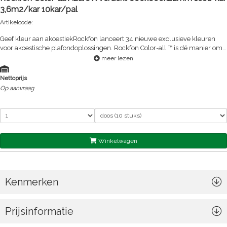
3,6m2/kar 10kar/pal
Artikelcode:
Geef kleur aan akoestiekRockfon lanceert 34 nieuwe exclusieve kleuren
voor akoestische plafondoplossingen. Rockfon Color-all ™ is dé manier om
de looks, dynamiek en perspectieven van plafonds te versterken.6
meer lezen
inspirerende thema's voor praktische kleurtips, een visuele impact en een
optimaal comfort voor ogen en oren.Het nieuwe Rockfon Color-all ™
Nettoprijs
assortiment biedt al het goede van Rockfon plafonds: lange levensduur,
Op aanvraag
hoogste geluidsabsorptie (Klasse A), best-in-class brandreactie (A1 en A2-
s1,d0), vochtbestendigheid tot 100% RV en 100% recycleerbaar.ROCKFON
Color-all® bestaat uit 34 exclusieve kleuren onderverdeeld in zes thema's,
waarbij het mat-glans oppervlak de kleuren goed tot hun recht laat komen
, Verkrijgbaar in diverse afmetingen en kantafwerkingen (zichtbaar
profielsysteem alsook verdiept en verdekt profielsysteem op aanvraag) ,
Winkelwagen
Hoogste geluidsabsorptiewaarde (<h3>a</h3><sub>w</sub> =
1,00)Steenwol plafondpaneel , Zichtzijde: gekleurd mineraalvlies voorzien
van een akoestisch-open finishing , Rugzijde: naturel
mineraalvliesAanbevolen installatiesysteem: ROCKFON® System XL T24
Kenmerken
D™
Prijsinformatie