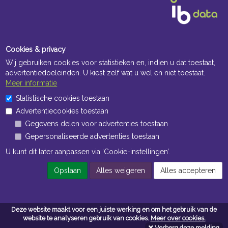
Cookies & privacy
Wij gebruiken cookies voor statistieken en, indien u dat toestaat,
advertentiedoeleinden. U kiest zelf wat u wel en niet toestaat.
Meer informatie
Openingstijden Kantoor
Statistische cookies toestaan
Advertentiecookies toestaan
ma t/m vr 8:30 uur tot 17:00 uur
Gegevens delen voor advertenties toestaan
Gepersonaliseerde advertenties toestaan
Openingstijden Magazijn
U kunt dit later aanpassen via ‘Cookie-instellingen’.
ma t/m vr 7:00 uur tot 16:30 uur
Opslaan
Alles weigeren
Alles accepteren
Navigatie
Deze website maakt voor een juiste werking en om het gebruik van de
Algemene voorwaarden
website te analyseren gebruik van cookies.
Meer over cookies.
Verberg deze melding