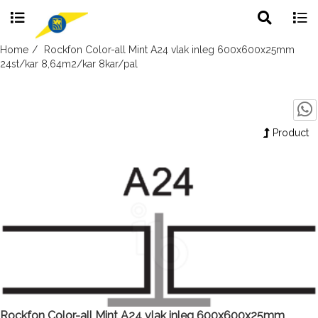
Toggle
Togg
search
navig
Skip
Home
Rockfon Color-all Mint A24 vlak inleg 600x600x25mm
to
24st/kar 8,64m2/kar 8kar/pal
content
Product
Rockfon Color-all Mint A24 vlak inleg 600x600x25mm