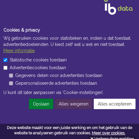
Cookies & privacy
Wij gebruiken cookies voor statistieken en, indien u dat toestaat,
advertentiedoeleinden. U kiest zelf wat u wel en niet toestaat.
Meer informatie
Openingstijden Kantoor
Statistische cookies toestaan
Advertentiecookies toestaan
ma t/m vr 8:30 uur tot 17:00 uur
Gegevens delen voor advertenties toestaan
Gepersonaliseerde advertenties toestaan
Openingstijden Magazijn
U kunt dit later aanpassen via ‘Cookie-instellingen’.
ma t/m vr 7:00 uur tot 16:30 uur
Opslaan
Alles weigeren
Alles accepteren
Navigatie
Deze website maakt voor een juiste werking en om het gebruik van de
Algemene voorwaarden
website te analyseren gebruik van cookies.
Meer over cookies.
Verberg deze melding