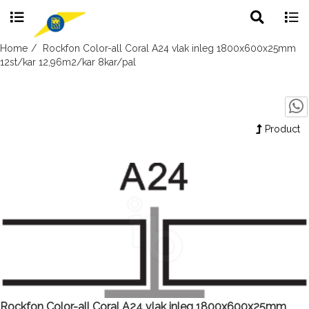
Toggle
Togg
search
navig
Skip
Home
Rockfon Color-all Coral A24 vlak inleg 1800x600x25mm
to
12st/kar 12,96m2/kar 8kar/pal
content
Product
Rockfon Color-all Coral A24 vlak inleg 1800x600x25mm