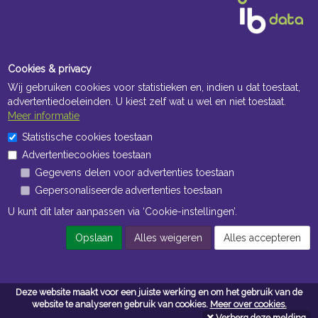
Cookies & privacy
Wij gebruiken cookies voor statistieken en, indien u dat toestaat,
advertentiedoeleinden. U kiest zelf wat u wel en niet toestaat.
Meer informatie
Openingstijden Kantoor
Statistische cookies toestaan
Advertentiecookies toestaan
ma t/m vr 8:30 uur tot 17:00 uur
Gegevens delen voor advertenties toestaan
Gepersonaliseerde advertenties toestaan
Openingstijden Magazijn
U kunt dit later aanpassen via ‘Cookie-instellingen’.
ma t/m vr 7:00 uur tot 16:30 uur
Opslaan
Alles weigeren
Alles accepteren
Navigatie
Deze website maakt voor een juiste werking en om het gebruik van de
Algemene voorwaarden
website te analyseren gebruik van cookies.
Meer over cookies.
Verberg deze melding