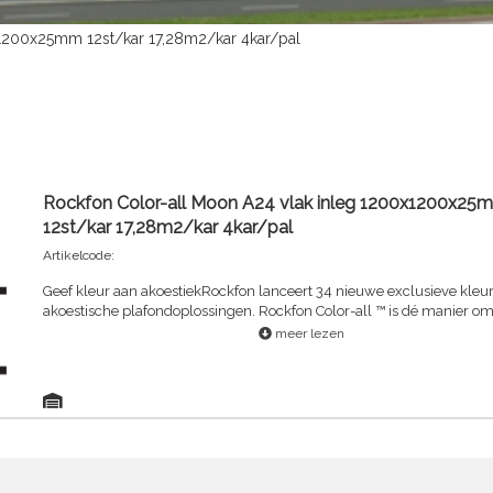
x1200x25mm 12st/kar 17,28m2/kar 4kar/pal
Rockfon Color-all Moon A24 vlak inleg 1200x1200x25
12st/kar 17,28m2/kar 4kar/pal
Artikelcode:
Geef kleur aan akoestiekRockfon lanceert 34 nieuwe exclusieve kleuren voor
akoestische plafondoplossingen. Rockfon Color-all ™ is dé manier om de looks,
dynamiek en perspectieven van plafonds te versterken.6 inspireren
meer lezen
voor praktische kleurtips, een visuele impact en een optimaal comfor
ogen en oren.Het nieuwe Rockfon Color-all ™ assortiment biedt al het goede
van Rockfon plafonds: lange levensduur, hoogste geluidsabsorptie (K
best-in-class brandreactie (A1 en A2-s1,d0), vochtbestendigheid tot
en 100% recycleerbaar.ROCKFON Color-all® bestaat uit 34 exclusiev
onderverdeeld in zes thema's, waarbij het mat-glans oppervlak de k
goed tot hun recht laat komen , Verkrijgbaar in diverse afmetingen en
kantafwerkingen (zichtbaar profielsysteem alsook verdiept en verdek