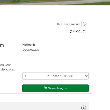
Deel deze pagina:
Product
mm
Nettoprijs
Op aanvraag
de thema's
t voor
lasse A),
Winkelwagen
 100% RV
e kleuren
leuren
t