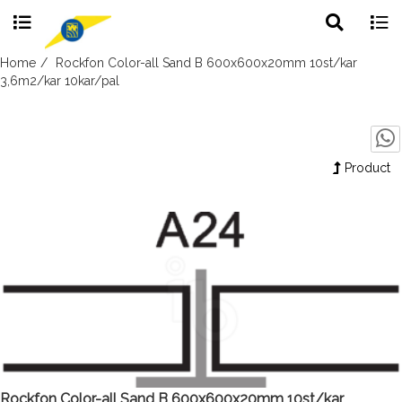
Toggle
Togg
search
navig
Skip
Home
Rockfon Color-all Sand B 600x600x20mm 10st/kar
to
3,6m2/kar 10kar/pal
content
Product
Rockfon Color-all Sand B 600x600x20mm 10st/kar