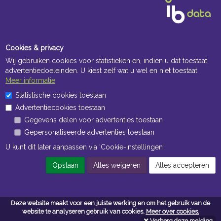
Cookies & privacy
Wij gebruiken cookies voor statistieken en, indien u dat toestaat,
advertentiedoeleinden. U kiest zelf wat u wel en niet toestaat.
Meer informatie
Openingstijden Kantoor
Statistische cookies toestaan
Advertentiecookies toestaan
ma t/m vr 8:30 uur tot 17:00 uur
Gegevens delen voor advertenties toestaan
Gepersonaliseerde advertenties toestaan
Openingstijden Magazijn
U kunt dit later aanpassen via ‘Cookie-instellingen’.
ma t/m vr 7:00 uur tot 16:30 uur
Opslaan
Alles weigeren
Alles accepteren
Navigatie
Deze website maakt voor een juiste werking en om het gebruik van de
Algemene voorwaarden
website te analyseren gebruik van cookies.
Meer over cookies.
Verberg deze melding