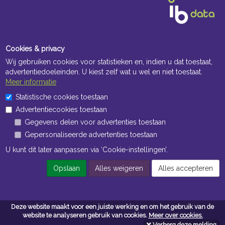
Cookies & privacy
Wij gebruiken cookies voor statistieken en, indien u dat toestaat,
advertentiedoeleinden. U kiest zelf wat u wel en niet toestaat.
Meer informatie
Openingstijden Kantoor
Statistische cookies toestaan
Advertentiecookies toestaan
ma t/m vr 8:30 uur tot 17:00 uur
Gegevens delen voor advertenties toestaan
Gepersonaliseerde advertenties toestaan
Openingstijden Magazijn
U kunt dit later aanpassen via ‘Cookie-instellingen’.
ma t/m vr 7:00 uur tot 16:30 uur
Opslaan
Alles weigeren
Alles accepteren
Navigatie
Deze website maakt voor een juiste werking en om het gebruik van de
Algemene voorwaarden
website te analyseren gebruik van cookies.
Meer over cookies.
Verberg deze melding