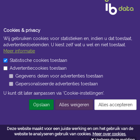
Cookies & privacy
Wij gebruiken cookies voor statistieken en, indien u dat toestaat,
advertentiedoeleinden. U kiest zelf wat u wel en niet toestaat.
Meer informatie
Openingstijden Kantoor
Statistische cookies toestaan
Advertentiecookies toestaan
ma t/m vr 8:30 uur tot 17:00 uur
Gegevens delen voor advertenties toestaan
Gepersonaliseerde advertenties toestaan
Openingstijden Magazijn
U kunt dit later aanpassen via ‘Cookie-instellingen’.
ma t/m vr 7:00 uur tot 16:30 uur
Opslaan
Alles weigeren
Alles accepteren
Navigatie
Deze website maakt voor een juiste werking en om het gebruik van de
Algemene voorwaarden
website te analyseren gebruik van cookies.
Meer over cookies.
Verberg deze melding