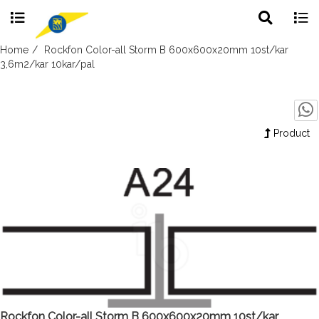
Toggle
Togg
search
navig
Skip
Home
Rockfon Color-all Storm B 600x600x20mm 10st/kar
to
3,6m2/kar 10kar/pal
content
Product
Rockfon Color-all Storm B 600x600x20mm 10st/kar