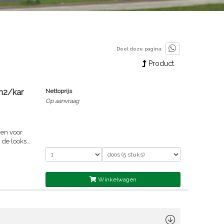
Deel deze pagina:
Product
m2/kar
Nettoprijs
Op aanvraag
de thema's
t voor
lasse A),
Winkelwagen
 100% RV
e kleuren
leuren
t