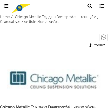
Toggle
Togg
search
navig
Skip
Home
Chicago Metallic T15 7500 Dwarsprofiel L=1200 38x15
to
Charcoal 50st/kar 60lm/kar 72kar/pal
content
Product
Chicago Metallic T15 7500 Dwarsprofiel L=1200 38x15