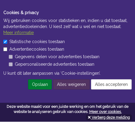
Cookies & privacy
Wij gebruiken cookies voor statistieken en, indien u dat toestaat,
advertentiedoeleinden. U kiest zelf wat u wel en niet toestaat.
Meer informatie
Statistische cookies toestaan
Openingstijden Kantoor
Advertentiecookies toestaan
ma t/m vr 8:30 uur tot 17:00 uur
Gegevens delen voor advertenties toestaan
Gepersonaliseerde advertenties toestaan
Openingstijden Magazijn
U kunt dit later aanpassen via ‘Cookie-instellingen’.
ma t/m vr 7:00 uur tot 16:30 uur
Opslaan
Alles weigeren
Alles accepteren
Navigatie
Deze website maakt voor een juiste werking en om het gebruik van de
website te analyseren gebruik van cookies.
Meer over cookies.
Algemene voorwaarden
Verberg deze melding
Privacy
Cookiebeleid