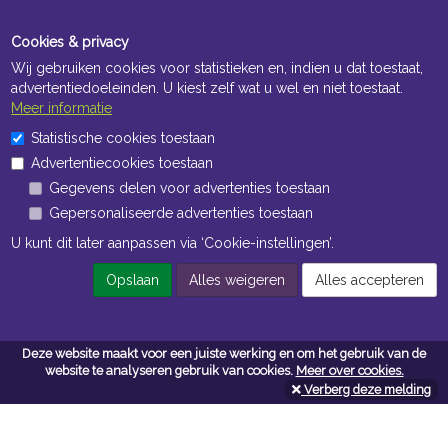
Cookies & privacy
Wij gebruiken cookies voor statistieken en, indien u dat toestaat,
advertentiedoeleinden. U kiest zelf wat u wel en niet toestaat.
Meer informatie
Statistische cookies toestaan
Openingstijden Kantoor
Advertentiecookies toestaan
ma t/m vr 8:30 uur tot 17:00 uur
Gegevens delen voor advertenties toestaan
Gepersonaliseerde advertenties toestaan
Openingstijden Magazijn
U kunt dit later aanpassen via ‘Cookie-instellingen’.
ma t/m vr 7:00 uur tot 16:30 uur
Opslaan
Alles weigeren
Alles accepteren
Navigatie
Deze website maakt voor een juiste werking en om het gebruik van de
website te analyseren gebruik van cookies.
Meer over cookies.
Algemene voorwaarden
Verberg deze melding
Privacy
Cookiebeleid