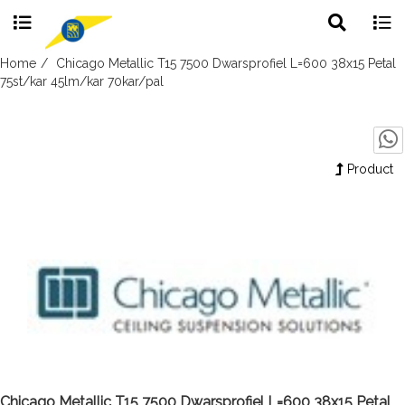
Toggle
Togg
search
navig
Skip
Home
Chicago Metallic T15 7500 Dwarsprofiel L=600 38x15 Petal
to
75st/kar 45lm/kar 70kar/pal
content
Product
Chicago Metallic T15 7500 Dwarsprofiel L=600 38x15 Petal