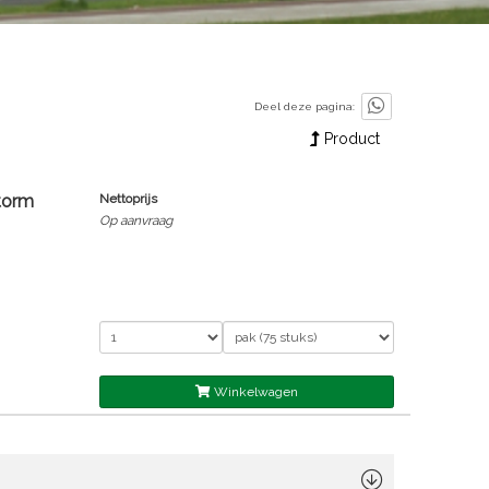
Deel deze pagina:
Product
torm
Nettoprijs
Op aanvraag
Winkelwagen