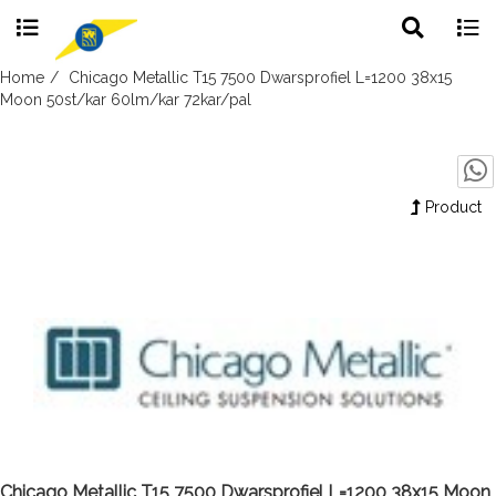
Toggle
Togg
search
navig
Skip
Home
Chicago Metallic T15 7500 Dwarsprofiel L=1200 38x15
to
Moon 50st/kar 60lm/kar 72kar/pal
content
Product
Chicago Metallic T15 7500 Dwarsprofiel L=1200 38x15 Moon