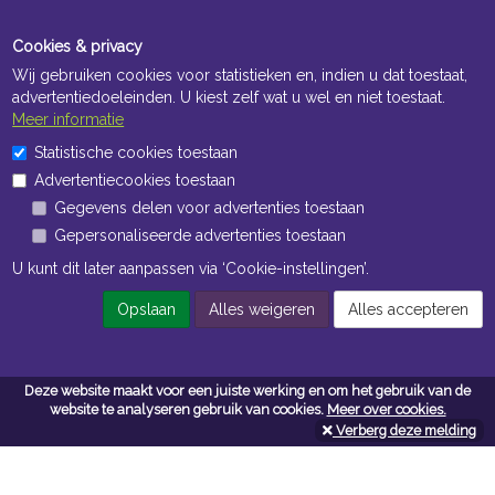
Cookies & privacy
Wij gebruiken cookies voor statistieken en, indien u dat toestaat,
advertentiedoeleinden. U kiest zelf wat u wel en niet toestaat.
Meer informatie
Statistische cookies toestaan
Openingstijden Kantoor
Advertentiecookies toestaan
ma t/m vr 8:30 uur tot 17:00 uur
Gegevens delen voor advertenties toestaan
Gepersonaliseerde advertenties toestaan
Openingstijden Magazijn
U kunt dit later aanpassen via ‘Cookie-instellingen’.
ma t/m vr 7:00 uur tot 16:30 uur
Opslaan
Alles weigeren
Alles accepteren
Navigatie
Deze website maakt voor een juiste werking en om het gebruik van de
website te analyseren gebruik van cookies.
Meer over cookies.
Algemene voorwaarden
Verberg deze melding
Privacy
Cookiebeleid