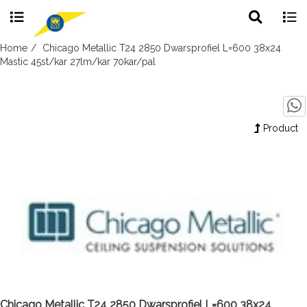
Toggle
Togg
search
navig
Skip
Home
Chicago Metallic T24 2850 Dwarsprofiel L=600 38x24
to
Mastic 45st/kar 27lm/kar 70kar/pal
content
Product
Chicago Metallic T24 2850 Dwarsprofiel L=600 38x24