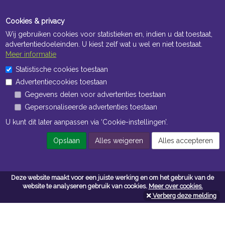
Cookies & privacy
Wij gebruiken cookies voor statistieken en, indien u dat toestaat,
advertentiedoeleinden. U kiest zelf wat u wel en niet toestaat.
Meer informatie
Statistische cookies toestaan
Openingstijden Kantoor
Advertentiecookies toestaan
ma t/m vr 8:30 uur tot 17:00 uur
Gegevens delen voor advertenties toestaan
Gepersonaliseerde advertenties toestaan
Openingstijden Magazijn
U kunt dit later aanpassen via ‘Cookie-instellingen’.
ma t/m vr 7:00 uur tot 16:30 uur
Opslaan
Alles weigeren
Alles accepteren
Navigatie
Deze website maakt voor een juiste werking en om het gebruik van de
website te analyseren gebruik van cookies.
Meer over cookies.
Algemene voorwaarden
Verberg deze melding
Privacy
Cookiebeleid