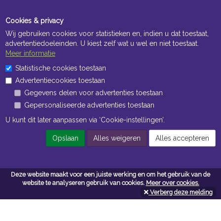
Cookies & privacy
Wij gebruiken cookies voor statistieken en, indien u dat toestaat,
advertentiedoeleinden. U kiest zelf wat u wel en niet toestaat.
Meer informatie
Statistische cookies toestaan
Openingstijden Kantoor
Advertentiecookies toestaan
ma t/m vr 8:30 uur tot 17:00 uur
Gegevens delen voor advertenties toestaan
Gepersonaliseerde advertenties toestaan
Openingstijden Magazijn
U kunt dit later aanpassen via ‘Cookie-instellingen’.
ma t/m vr 7:00 uur tot 16:30 uur
Opslaan
Alles weigeren
Alles accepteren
Navigatie
Deze website maakt voor een juiste werking en om het gebruik van de
website te analyseren gebruik van cookies.
Meer over cookies.
Algemene voorwaarden
Verberg deze melding
Privacy
Cookiebeleid