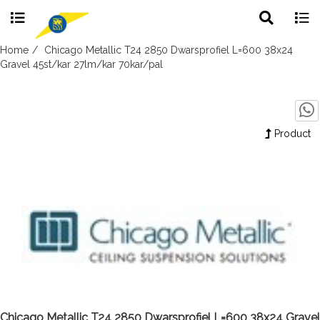
Toggle
Togg
search
navig
Skip
Home
Chicago Metallic T24 2850 Dwarsprofiel L=600 38x24
to
Gravel 45st/kar 27lm/kar 70kar/pal
content
Product
Chicago Metallic T24 2850 Dwarsprofiel L=600 38x24 Gravel