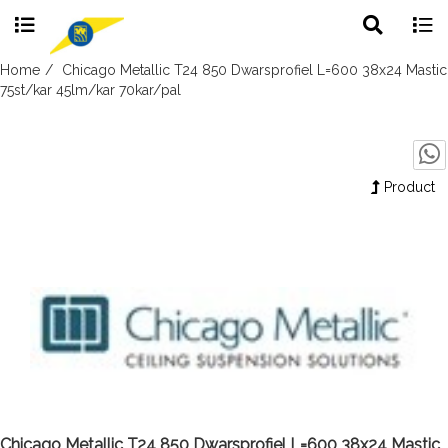
Toggle
Togg
search
navig
Skip
Home
Chicago Metallic T24 850 Dwarsprofiel L=600 38x24 Mastic
to
75st/kar 45lm/kar 70kar/pal
content
Product
Chicago Metallic T24 850 Dwarsprofiel L=600 38x24 Mastic