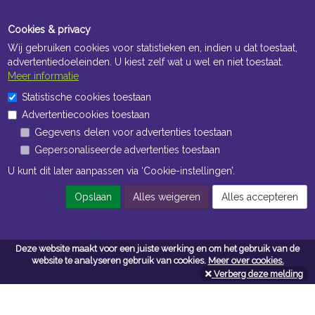
Cookies & privacy
Wij gebruiken cookies voor statistieken en, indien u dat toestaat,
advertentiedoeleinden. U kiest zelf wat u wel en niet toestaat.
Meer informatie
Statistische cookies toestaan
Openingstijden Kantoor
Advertentiecookies toestaan
ma t/m vr 8:30 uur tot 17:00 uur
Gegevens delen voor advertenties toestaan
Gepersonaliseerde advertenties toestaan
Openingstijden Magazijn
U kunt dit later aanpassen via ‘Cookie-instellingen’.
ma t/m vr 7:00 uur tot 16:30 uur
Opslaan
Alles weigeren
Alles accepteren
Navigatie
Deze website maakt voor een juiste werking en om het gebruik van de
website te analyseren gebruik van cookies.
Meer over cookies.
Algemene voorwaarden
Verberg deze melding
Privacy
Cookiebeleid