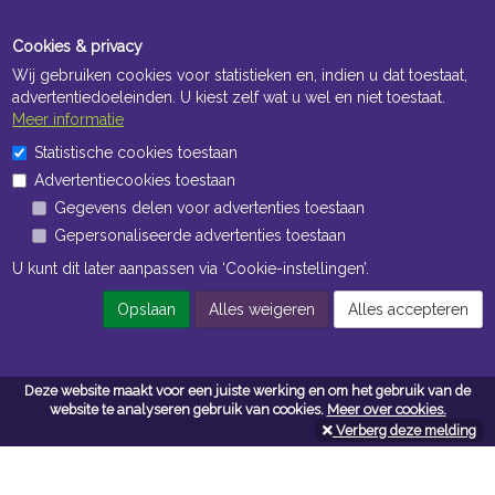
Cookies & privacy
Wij gebruiken cookies voor statistieken en, indien u dat toestaat,
advertentiedoeleinden. U kiest zelf wat u wel en niet toestaat.
Meer informatie
Statistische cookies toestaan
Openingstijden Kantoor
Advertentiecookies toestaan
ma t/m vr 8:30 uur tot 17:00 uur
Gegevens delen voor advertenties toestaan
Gepersonaliseerde advertenties toestaan
Openingstijden Magazijn
U kunt dit later aanpassen via ‘Cookie-instellingen’.
ma t/m vr 7:00 uur tot 16:30 uur
Opslaan
Alles weigeren
Alles accepteren
Navigatie
Deze website maakt voor een juiste werking en om het gebruik van de
website te analyseren gebruik van cookies.
Meer over cookies.
Algemene voorwaarden
Verberg deze melding
Privacy
Cookiebeleid