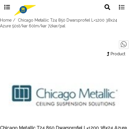
Toggle
Togg
search
navig
Skip
Home
Chicago Metallic T24 850 Dwarsprofiel L=1200 38x24
to
Azure 50st/kar 60lm/kar 72kar/pal
content
Product
Chicago Metallic T24 850 Dwarsprofiel L=1200 38x24 Azure