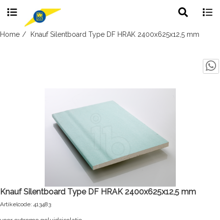
Toggle
Togg
search
navig
Skip
Home
Knauf Silentboard Type DF HRAK 2400x625x12,5 mm
to
content
Knauf Silentboard Type DF HRAK 2400x625x12,5 mm
Artikelcode: 413483