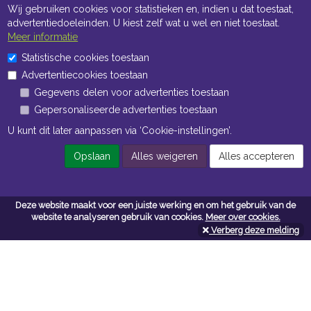
Wij gebruiken cookies voor statistieken en, indien u dat toestaat,
advertentiedoeleinden. U kiest zelf wat u wel en niet toestaat.
Meer informatie
Statistische cookies toestaan
Openingstijden Kantoor
Advertentiecookies toestaan
ma t/m vr 8:30 uur tot 17:00 uur
Gegevens delen voor advertenties toestaan
Gepersonaliseerde advertenties toestaan
Openingstijden Magazijn
U kunt dit later aanpassen via ‘Cookie-instellingen’.
ma t/m vr 7:00 uur tot 16:30 uur
Opslaan
Alles weigeren
Alles accepteren
Navigatie
Deze website maakt voor een juiste werking en om het gebruik van de
website te analyseren gebruik van cookies.
Meer over cookies.
Algemene voorwaarden
Verberg deze melding
Privacy
Cookiebeleid
Cookie-instellingen
Contactformulier