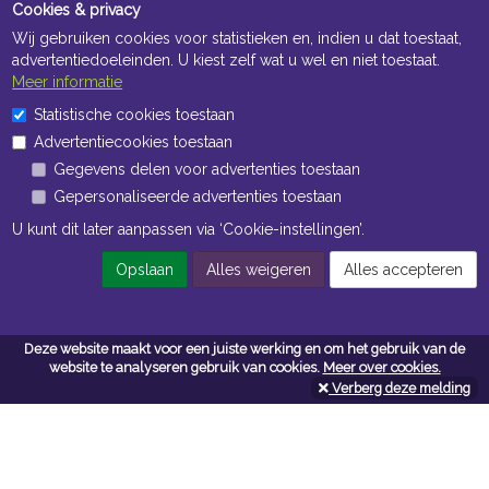
Cookies & privacy
Wij gebruiken cookies voor statistieken en, indien u dat toestaat,
advertentiedoeleinden. U kiest zelf wat u wel en niet toestaat.
Meer informatie
Statistische cookies toestaan
Openingstijden Kantoor
Advertentiecookies toestaan
ma t/m vr 8:30 uur tot 17:00 uur
Gegevens delen voor advertenties toestaan
Gepersonaliseerde advertenties toestaan
Openingstijden Magazijn
U kunt dit later aanpassen via ‘Cookie-instellingen’.
ma t/m vr 7:00 uur tot 16:30 uur
Opslaan
Alles weigeren
Alles accepteren
Navigatie
Deze website maakt voor een juiste werking en om het gebruik van de
website te analyseren gebruik van cookies.
Meer over cookies.
Algemene voorwaarden
Verberg deze melding
Privacy
Cookiebeleid
Cookie-instellingen