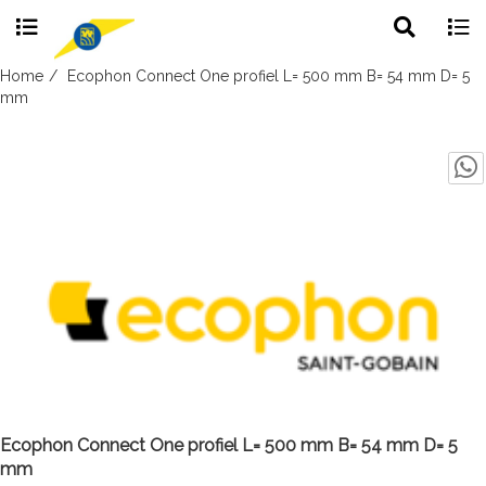
Toggle
Togg
search
navig
Skip
Home
Ecophon Connect One profiel L= 500 mm B= 54 mm D= 5
to
mm
content
Ecophon Connect One profiel L= 500 mm B= 54 mm D= 5
mm