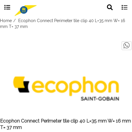
Toggle
Togg
search
navig
Skip
Home
Ecophon Connect Perimeter tile clip 40 L=35 mm W= 16
to
mm T= 37 mm
content
Ecophon Connect Perimeter tile clip 40 L=35 mm W= 16 mm
T= 37 mm