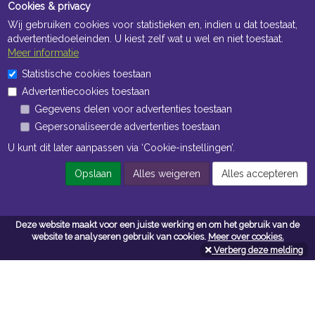
Cookies & privacy
Wij gebruiken cookies voor statistieken en, indien u dat toestaat,
advertentiedoeleinden. U kiest zelf wat u wel en niet toestaat.
Meer informatie
Statistische cookies toestaan
Openingstijden Kantoor
Advertentiecookies toestaan
ma t/m vr 8:30 uur tot 17:00 uur
Gegevens delen voor advertenties toestaan
Gepersonaliseerde advertenties toestaan
Openingstijden Magazijn
U kunt dit later aanpassen via ‘Cookie-instellingen’.
ma t/m vr 7:00 uur tot 16:30 uur
Opslaan
Alles weigeren
Alles accepteren
Navigatie
Deze website maakt voor een juiste werking en om het gebruik van de
website te analyseren gebruik van cookies.
Meer over cookies.
Algemene voorwaarden
Verberg deze melding
Privacy
Cookiebeleid
Cookie-instellingen