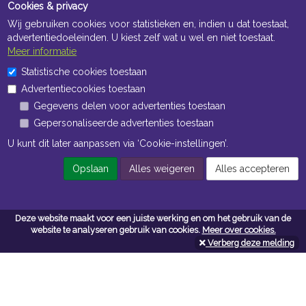
Cookies & privacy
Wij gebruiken cookies voor statistieken en, indien u dat toestaat,
advertentiedoeleinden. U kiest zelf wat u wel en niet toestaat.
Meer informatie
Statistische cookies toestaan
Openingstijden Kantoor
Advertentiecookies toestaan
ma t/m vr 8:30 uur tot 17:00 uur
Gegevens delen voor advertenties toestaan
Gepersonaliseerde advertenties toestaan
Openingstijden Magazijn
U kunt dit later aanpassen via ‘Cookie-instellingen’.
ma t/m vr 7:00 uur tot 16:30 uur
Opslaan
Alles weigeren
Alles accepteren
Navigatie
Deze website maakt voor een juiste werking en om het gebruik van de
website te analyseren gebruik van cookies.
Meer over cookies.
Algemene voorwaarden
Verberg deze melding
Privacy
Cookiebeleid
Cookie-instellingen