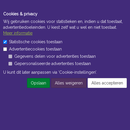
Cookies & privacy
Wij gebruiken cookies voor statistieken en, indien u dat toestaat,
advertentiedoeleinden. U kiest zelf wat u wel en niet toestaat.
Meer informatie
Openingstijden Kantoor
Statistische cookies toestaan
ma t/m vr 8:30 uur tot 17:00 uur
Advertentiecookies toestaan
Gegevens delen voor advertenties toestaan
Openingstijden Magazijn
Gepersonaliseerde advertenties toestaan
ma t/m vr 7:00 uur tot 16:30 uur
U kunt dit later aanpassen via ‘Cookie-instellingen’.
Opslaan
Alles weigeren
Alles accepteren
Navigatie
Algemene voorwaarden
Privacy
Cookiebeleid
Cookie-instellingen