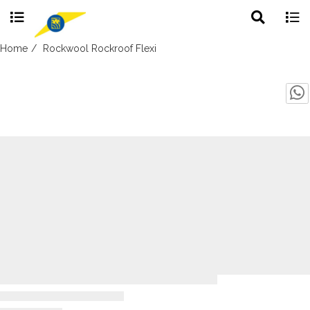
Toggle
Togg
search
navig
Skip
Home
Rockwool Rockroof Flexi
to
content