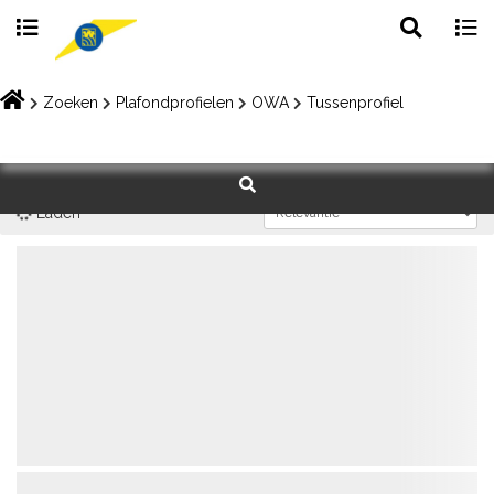
Toggle
Togg
search
navig
Skip
to
Zoeken
Plafondprofielen
OWA
Tussenprofiel
content
Laden