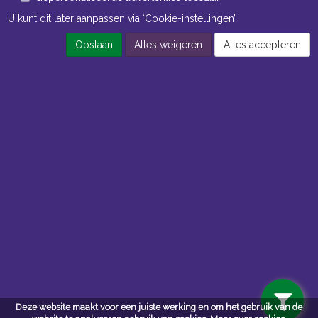
U kunt dit later aanpassen via ‘Cookie-instellingen’.
Opslaan
Alles weigeren
Alles accepteren
Openingstijden Kantoor
ma t/m vr 8:30 uur tot 17:00 uur
Openingstijden Magazijn
ma t/m vr 7:00 uur tot 16:30 uur
Navigatie
Algemene voorwaarden
Privacy
Deze website maakt voor een juiste werking en om het gebruik van de